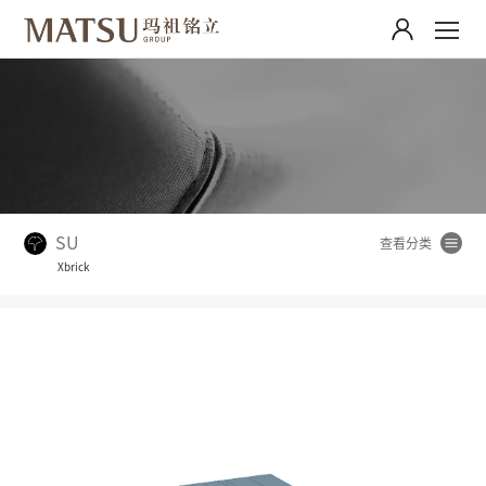
SU
Xbrick