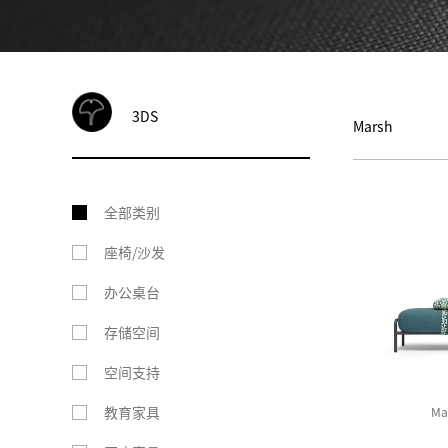
3DS
Marsh
全部类别
座椅/沙发
办公桌台
存储空间
空间支持
教育家具
M